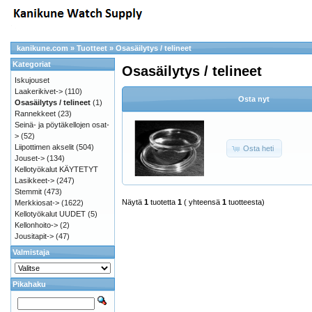
kanikune.com
»
Tuotteet
»
Osasäilytys / telineet
Kategoriat
Osasäilytys / telineet
Iskujouset
Laakerikivet->
(110)
Osta nyt
Osasäilytys / telineet
(1)
Rannekkeet
(23)
Seinä- ja pöytäkellojen osat-
>
(52)
Liipottimen akselit
(504)
Osta heti
Jouset->
(134)
Kellotyökalut KÄYTETYT
Lasikkeet->
(247)
Stemmit
(473)
Näytä
1
tuotetta
1
( yhteensä
1
tuotteesta)
Merkkiosat->
(1622)
Kellotyökalut UUDET
(5)
Kellonhoito->
(2)
Jousitapit->
(47)
Valmistaja
Pikahaku