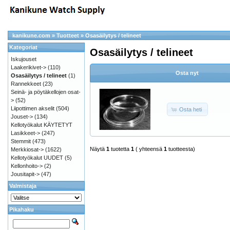
kanikune.com
»
Tuotteet
»
Osasäilytys / telineet
Kategoriat
Osasäilytys / telineet
Iskujouset
Laakerikivet->
(110)
Osta nyt
Osasäilytys / telineet
(1)
Rannekkeet
(23)
Seinä- ja pöytäkellojen osat-
>
(52)
Liipottimen akselit
(504)
Osta heti
Jouset->
(134)
Kellotyökalut KÄYTETYT
Lasikkeet->
(247)
Stemmit
(473)
Näytä
1
tuotetta
1
( yhteensä
1
tuotteesta)
Merkkiosat->
(1622)
Kellotyökalut UUDET
(5)
Kellonhoito->
(2)
Jousitapit->
(47)
Valmistaja
Pikahaku