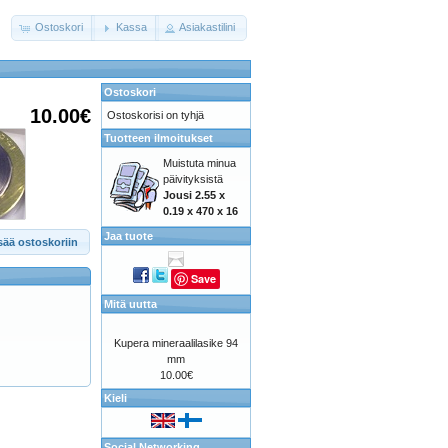
Ostoskori
Kassa
Asiakastilini
Ostoskori
10.00€
Ostoskorisi on tyhjä
Tuotteen ilmoitukset
Muistuta minua
päivityksistä
Jousi 2.55 x
0.19 x 470 x 16
Jaa tuote
sää ostoskoriin
Save
Mitä uutta
Kupera mineraalilasike 94
mm
10.00€
Kieli
Social Networking