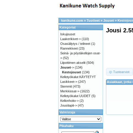
kanikune.com
»
Tuotteet
»
Jouset
»
Kestojou
Kategoriat
Jousi 2.5
Iskujouset
Laakerikivet->
(110)
Osasäilytys / telineet
(1)
Rannekkeet
(23)
Seinä- ja pöytäkellojen osat-
>
(52)
Liipottimen akselit
(504)
Jouset
->
(134)
Tuotearviot
Kestojouset
(134)
Kellotyökalut KÄYTETYT
Lasikkeet->
(247)
Asiakkaat, jotka
Stemmit
(473)
Merkkiosat->
(1622)
Kellotyökalut UUDET
(5)
Kellonhoito->
(2)
Jousitapit->
(47)
Valmistaja
Pikahaku