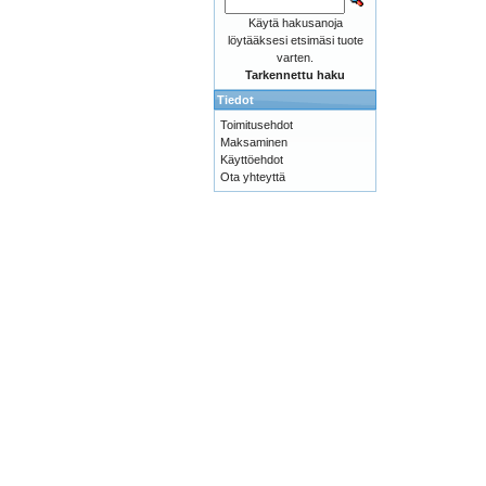
Käytä hakusanoja
löytääksesi etsimäsi tuote
varten.
Tarkennettu haku
Tiedot
Toimitusehdot
Maksaminen
Käyttöehdot
Ota yhteyttä